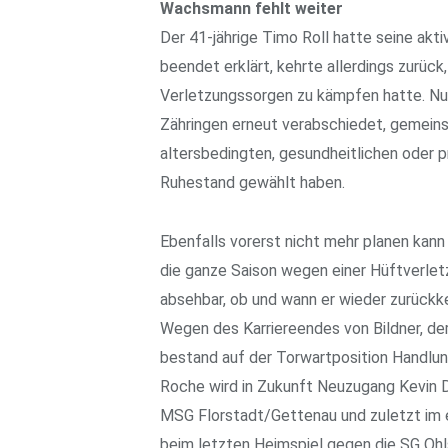
Wachsmann fehlt weiter
Der 41-jährige Timo Roll hatte seine akt
beendet erklärt, kehrte allerdings zurück
Verletzungssorgen zu kämpfen hatte. N
Zähringen erneut verabschiedet, gemeinsa
altersbedingten, gesundheitlichen oder p
Ruhestand gewählt haben.
Ebenfalls vorerst nicht mehr planen ka
die ganze Saison wegen einer Hüftverletz
absehbar, ob und wann er wieder zurückk
Wegen des Karriereendes von Bildner, de
bestand auf der Torwartposition Handl
Roche wird in Zukunft Neuzugang Kevin Di
MSG Florstadt/Gettenau und zuletzt im e
beim letzten Heimspiel gegen die SG Ohl