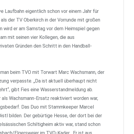
ive Laufbahn eigentlich schon vor einem Jahr für
, als der TV Oberkirch in der Vorrunde mit großen
un wird er am Samstag vor dem Heimspiel gegen
m mit seinen vier Kollegen, die aus
rivaten Gründen den Schritt in den Handball-
nn man beim TVO mit Torwart Marc Wachsmann, der
ung verpasste. „Da ist aktuell überhaupt nicht
ehrt“, gibt Fies eine Wasserstandmeldung ab.
r als Wachsmann-Ersatz reaktiviert worden war,
ungsbedarf. Das Duo mit Stammkeeper Marcel
stl bilden. Der gebürtige Hesse, der dort bei der
lsässischen Schiltigheim aktiv war, stand schon
sbach/Elgersweier im TVO-Kader. „Er ist aus