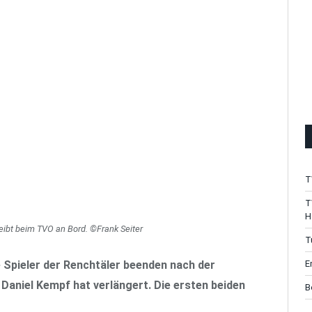
T
T
H
eibt beim TVO an Bord. ©Frank Seiter
T
 Spieler der Renchtäler beenden nach der
E
 Daniel Kempf hat verlängert. Die ersten beiden
B