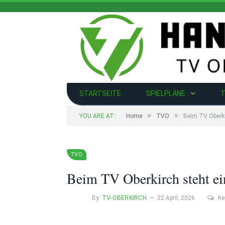
STARTSEITE
SPIELPLÄNE
T
»
»
YOU ARE AT:
Home
TVO
Beim TV Oberki
TVO
Beim TV Oberkirch steht e
By
TV-OBERKIRCH
22 April, 2026
Ke