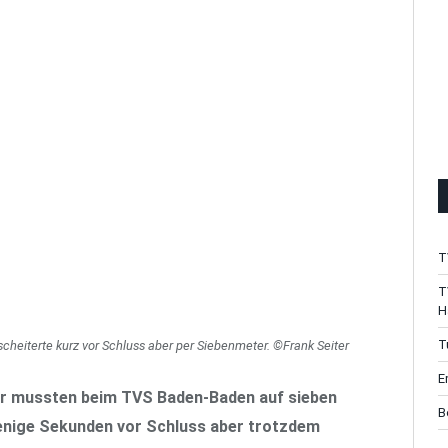
T
T
H
T
 scheiterte kurz vor Schluss aber per Siebenmeter. ©Frank Seiter
E
her mussten beim TVS Baden-Baden auf sieben
B
wenige Sekunden vor Schluss aber trotzdem