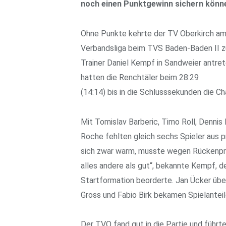
noch einen Punktgewinn sichern könn
Ohne Punkte kehrte der TV Oberkirch am
Verbandsliga beim TVS Baden-Baden II z
Trainer Daniel Kempf in Sandweier antre
hatten die Renchtäler beim 28:29
(14:14) bis in die Schlusssekunden die C
Mit Tomislav Barberic, Timo Roll, Dennis
Roche fehlten gleich sechs Spieler aus p
sich zwar warm, musste wegen Rückenpr
alles andere als gut“, bekannte Kempf, de
Startformation beorderte. Jan Ücker übe
Gross und Fabio Birk bekamen Spielanteil
Der TVO fand gut in die Partie und führte