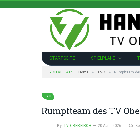
STARTSEITE
SPIELPLÄNE
T
»
»
YOU ARE AT:
Home
TVO
Rumpfteam des
TVO
Rumpfteam des TV Obe
By
TV-OBERKIRCH
20 April, 2026
Ke