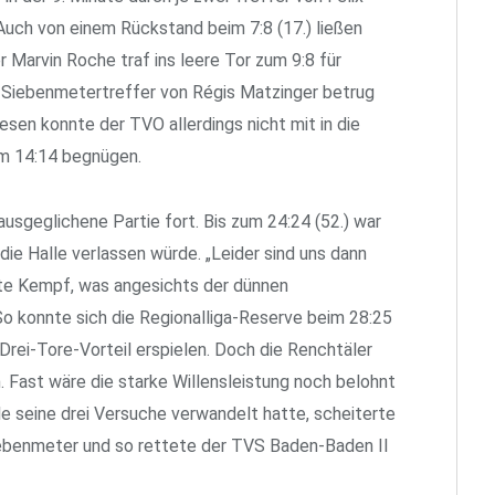
Auch von einem Rückstand beim 7:8 (17.) ließen
r Marvin Roche traf ins leere Tor zum 9:8 für
n Siebenmetertreffer von Régis Matzinger betrug
iesen konnte der TVO allerdings nicht mit in die
m 14:14 begnügen.
usgeglichene Partie fort. Bis zum 24:24 (52.) war
die Halle verlassen würde. „Leider sind uns dann
te Kempf, was angesichts der dünnen
So konnte sich die Regionalliga-Reserve beim 28:25
Drei-Tore-Vorteil erspielen. Doch die Renchtäler
n. Fast wäre die starke Willensleistung noch belohnt
le seine drei Versuche verwandelt hatte, scheiterte
ebenmeter und so rettete der TVS Baden-Baden II