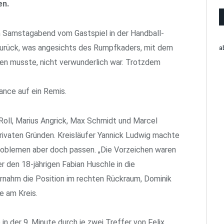
en.
 Samstagabend vom Gastspiel in der Handball-
urück, was angesichts des Rumpfkaders, mit dem
a
ten musste, nicht verwunderlich war. Trotzdem
hance auf ein Remis.
 Roll, Marius Angrick, Max Schmidt und Marcel
rivaten Gründen. Kreisläufer Yannick Ludwig machte
oblemen aber doch passen. „Die Vorzeichen waren
r den 18-jährigen Fabian Huschle in die
rnahm die Position im rechten Rückraum, Dominik
e am Kreis.
 in der 9. Minute durch je zwei Treffer von Felix