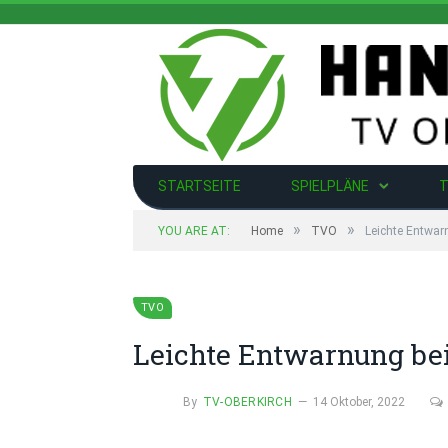
STARTSEITE
SPIELPLÄNE
T
»
»
YOU ARE AT:
Home
TVO
Leichte Entwa
TVO
Leichte Entwarnung b
By
TV-OBERKIRCH
14 Oktober, 2022