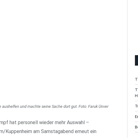
T
T
H
T
 aushelfen und machte seine Sache dort gut. Foto: Faruk Ünver
E
empf hat personell wieder mehr Auswahl –
B
urm/Kuppenheim am Samstagabend erneut ein