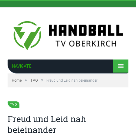
NAVIGATE
»
»
Home
TVO
Freud und Leid nah beieinander
TVO
Freud und Leid nah
beieinander