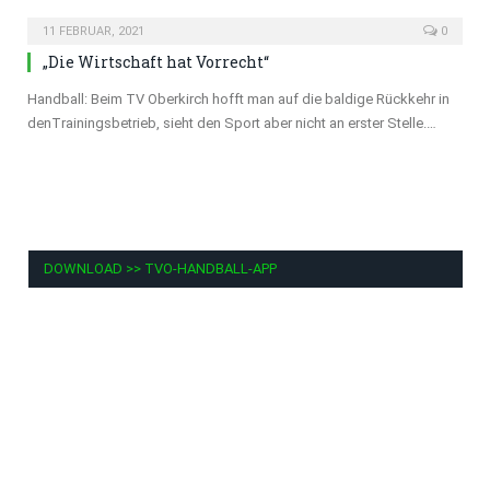
11 FEBRUAR, 2021
0
„Die Wirtschaft hat Vorrecht“
Handball: Beim TV Oberkirch hofft man auf die baldige Rückkehr in
denTrainingsbetrieb, sieht den Sport aber nicht an erster Stelle.…
DOWNLOAD >> TVO-HANDBALL-APP