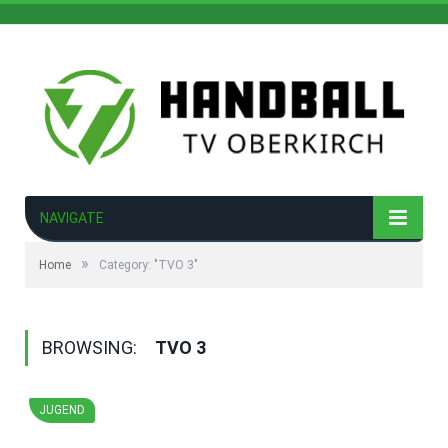
NAVIGATE
»
Home
Category: "TVO 3"
BROWSING:
TVO 3
JUGEND