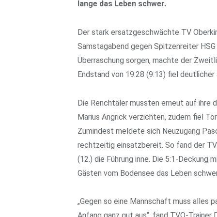
lange das Leben schwer.
Der stark ersatzgeschwächte TV Oberkir
Samstagabend gegen Spitzenreiter HSG Ko
Überraschung sorgen, machte der Zweitli
Endstand von 19:28 (9:13) fiel deutlicher
Die Renchtäler mussten erneut auf ihre d
Marius Angrick verzichten, zudem fiel Tom
Zumindest meldete sich Neuzugang Pasca
rechtzeitig einsatzbereit. So fand der TVO
(12.) die Führung inne. Die 5:1-Deckun
Gästen vom Bodensee das Leben schwer
„Gegen so eine Mannschaft muss alles pa
Anfang ganz gut aus“, fand TVO-Trainer 