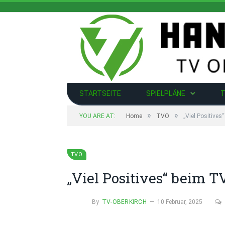
STARTSEITE
SPIELPLÄNE
T
»
»
YOU ARE AT:
Home
TVO
„Viel Positives
TVO
„Viel Positives“ beim T
By
TV-OBERKIRCH
10 Februar, 2025