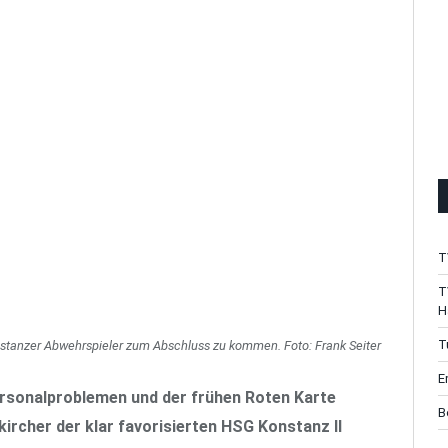
T
T
H
T
nstanzer Abwehrspieler zum Abschluss zu kommen. Foto: Frank Seiter
E
ersonalproblemen und der frühen Roten Karte
B
rcher der klar favorisierten HSG Konstanz II