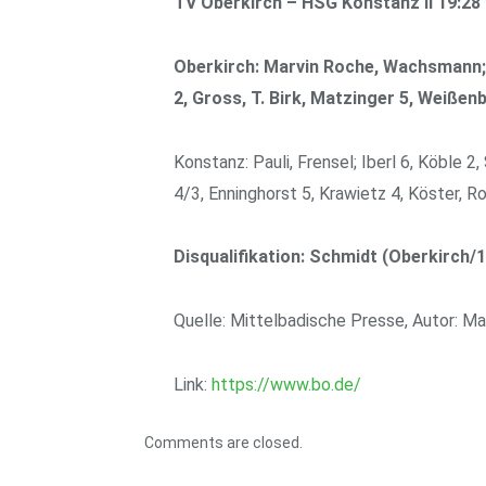
TV Oberkirch – HSG Konstanz II 19:28
Oberkirch: Marvin Roche, Wachsmann; Ma
2, Gross, T. Birk, Matzinger 5, Weißenb
Konstanz: Pauli, Frensel; Iberl 6, Köble 2
4/3, Enninghorst 5, Krawietz 4, Köster, R
Disqualifikation: Schmidt (Oberkirch/1
Quelle: Mittelbadische Presse, Autor: M
Link:
https://www.bo.de/
Comments are closed.