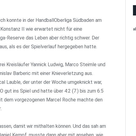
ch konnte in der HandballOberliga Südbaden am
nstanz II wie erwartet nicht für eine
a
ga-Reserve das Leben aber richtig schwer. Der
 aus, als es der Spielverlauf hergegeben hatte.
rei Kreisläufer Yannick Ludwig, Marco Steimle und
islav Barberic mit einer Knieverletzung aus.
l Lauble, der unter der Woche umgeknickt war,
 gut ins Spiel und hatte über 4:2 (7.) bis zum 6:5
g mit dem vorgezogenen Marcel Roche machte den
.
ssen, damit wir mithalten können. Und das sah am
Daniel Kempf, musste dann aber mit ansehen, wie