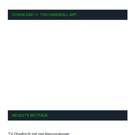
DOWNLOAD >> TVO-HANDBALL-APP
NEUESTE BEITRÄGE
TV Oberkirch mit vier Neuzugängen